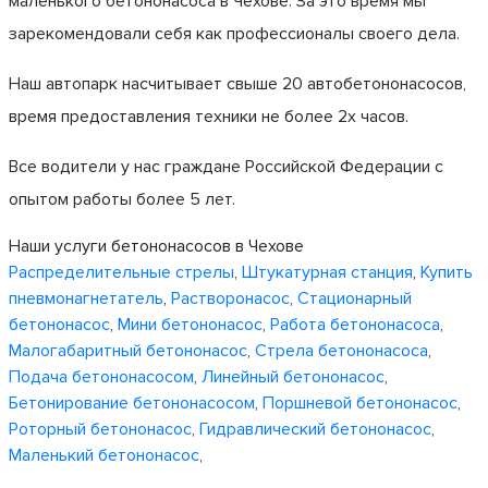
маленького бетононасоса в Чехове. За это время мы
зарекомендовали себя как профессионалы своего дела.
Наш автопарк насчитывает свыше 20 автобетононасосов,
время предоставления техники не более 2х часов.
Все водители у нас граждане Российской Федерации с
опытом работы более 5 лет.
Наши услуги бетононасосов в Чехове
Распределительные стрелы
,
Штукатурная станция
,
Купить
пневмонагнетатель
,
Растворонасос
,
Стационарный
бетононасос
,
Мини бетононасос
,
Работа бетононасоса
,
Малогабаритный бетононасос
,
Стрела бетононасоса
,
Подача бетононасосом
,
Линейный бетононасос
,
Бетонирование бетононасосом
,
Поршневой бетононасос
,
Роторный бетононасос
,
Гидравлический бетононасос
,
Маленький бетононасос
,