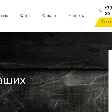
+7(
20
парк
Фото
Отзывы
Контакты
Заказ
аших
в